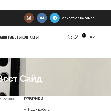
Записаться на замер
0
АШИ РАБОТЫ
КОНТАКТЫ
0
₽
Вест Сайд
РУБРИКИ
фисе или
Наши работы