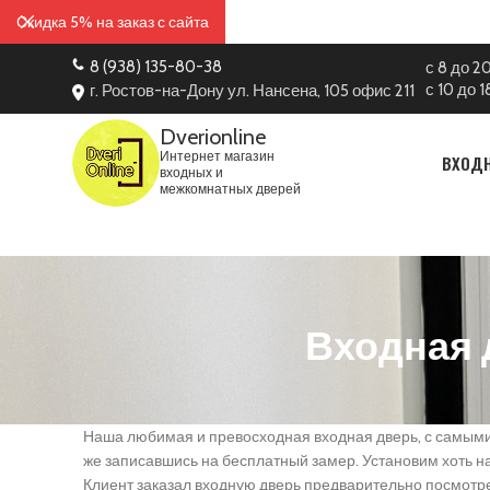
Скидка 5% на заказ с сайта
8 (938) 135-80-38
с 8 до 2
с 10 до 
г. Ростов-на-Дону ул. Нансена, 105 офис 211
Dverionline
Интернет магазин
ВХОД
входных и
межкомнатных дверей
Входная 
Наша любимая и превосходная входная дверь, с самыми 
же записавшись на бесплатный замер. Установим хоть 
Клиент заказал входную дверь предварительно посмотрев