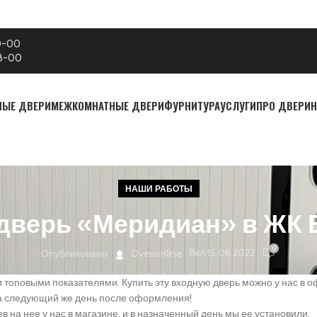
0-00
18-00
НЫЕ ДВЕРИ
МЕЖКОМНАТНЫЕ ДВЕРИ
ФУРНИТУРА
УСЛУГИ
ПРО ДВЕРИ
Н
НАШИ РАБОТЫ
дверь «Меридиан» в ЖК 
0
Вкл 15.08.2022
Опубликовано
Dverionline
топовыми показателями. Купить эту входную дверь можно у нас в о
на следующий же день после оформления!
 на нее у нас в магазине, и в назначенный день мы ее установили.