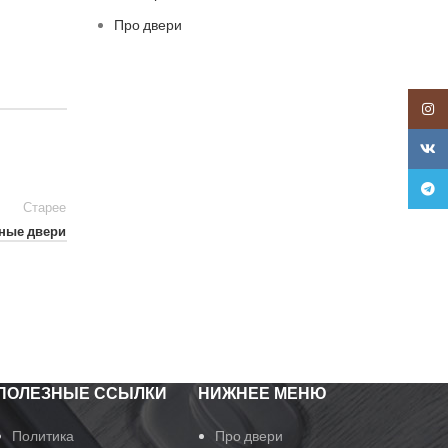
Про двери
Insta
VK
Teleg
Старее
ные двери
ПОЛЕЗНЫЕ ССЫЛКИ
НИЖНЕЕ МЕНЮ
Политика
Про двери